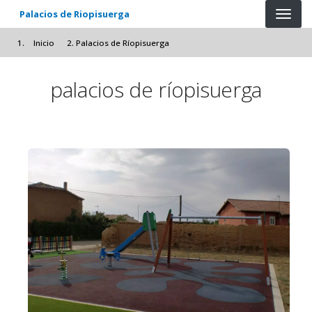
Pasar al contenido principal
Palacios de Riopisuerga
Inicio
Palacios de Ríopisuerga
palacios de ríopisuerga